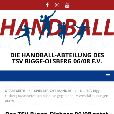
DIE HANDBALL-ABTEILUNG DES
TSV BIGGE-OLSBERG 06/08 E.V.
STARTSEITE
SPIELBERICHT MÄNNER
Der TSV Bigge-
Olsberg 06/08 setzt sich zuhause gegen den TV Westfalia Halingen
durch
Der TSV Bigge-Olsberg 06/08 setzt