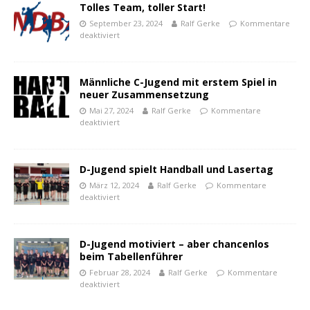
Tolles Team, toller Start!
September 23, 2024
Ralf Gerke
Kommentare
deaktiviert
Männliche C-Jugend mit erstem Spiel in
neuer Zusammensetzung
Mai 27, 2024
Ralf Gerke
Kommentare
deaktiviert
D-Jugend spielt Handball und Lasertag
März 12, 2024
Ralf Gerke
Kommentare
deaktiviert
D-Jugend motiviert – aber chancenlos
beim Tabellenführer
Februar 28, 2024
Ralf Gerke
Kommentare
deaktiviert