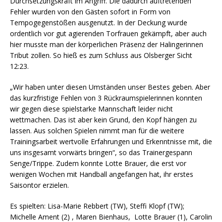
Durchsetzungskraft im Angriff. Die dadurch auftretenden
Fehler wurden von den Gästen sofort in Form von
Tempogegenstößen ausgenutzt. In der Deckung wurde
ordentlich vor gut agierenden Torfrauen gekämpft, aber auch
hier musste man der körperlichen Präsenz der Halingerinnen
Tribut zollen. So hieß es zum Schluss aus Olsberger Sicht
12:23.
„Wir haben unter diesen Umständen unser Bestes geben. Aber
das kurzfristige Fehlen von 3 Rückraumspielerinnen konnten
wir gegen diese spielstarke Mannschaft leider nicht
wettmachen. Das ist aber kein Grund, den Kopf hängen zu
lassen. Aus solchen Spielen nimmt man für die weitere
Trainingsarbeit wertvolle Erfahrungen und Erkenntnisse mit, die
uns insgesamt vorwärts bringen“, so das Trainergespann
Senge/Trippe. Zudem konnte Lotte Brauer, die erst vor
wenigen Wochen mit Handball angefangen hat, ihr erstes
Saisontor erzielen.
Es spielten: Lisa-Marie Rebbert (TW), Steffi Klopf (TW);
Michelle Ament (2) , Maren Bienhaus, Lotte Brauer (1), Carolin