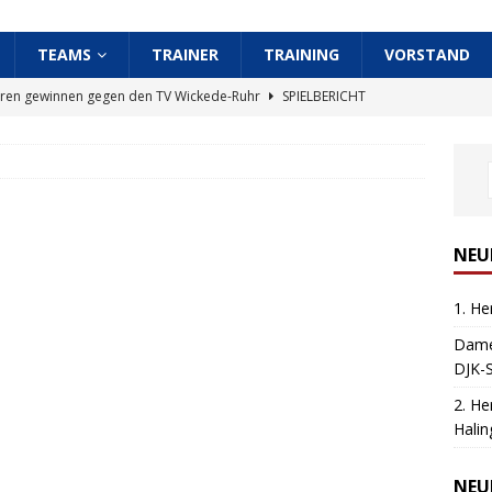
TEAMS
TRAINER
TRAINING
VORSTAND
rren gewinnen gegen den TV Wickede-Ruhr
SPIELBERICHT
en des TSV Bigge-Olsberg gewinnen bei der DJK-Saxonia
T DAMEN
Herren des TSV Bigge-Olsberg siegt in Menden-Halingen
NEU
1. H
 TV Westfalia Halingen siegt gegen 1. Herren des TSV
Dame
DJK-
umphaler Sieg für den TSV Bigge-Olsberg gegen VfS 59 Warstein
2. He
Halin
er Mitgliedsbeiträge
AKTUELLE INFORMATION
NEU