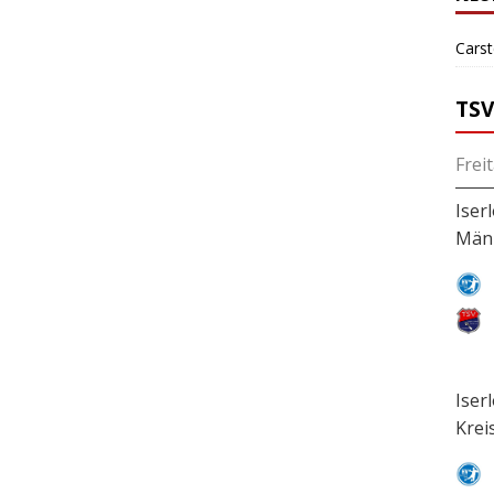
Cars
TSV
Frei
Iser
Män
Iser
Krei