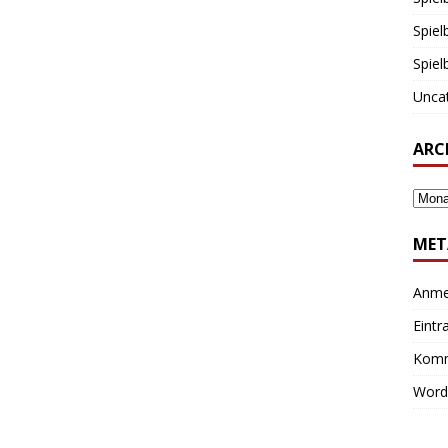
Spiel
Spiel
Unca
ARC
MET
Anme
Eintr
Komm
Word