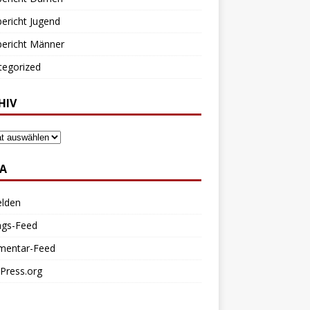
bericht Jugend
bericht Männer
tegorized
HIV
A
lden
ags-Feed
entar-Feed
Press.org