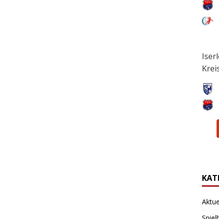
Iser
Krei
KAT
Aktue
Spiel