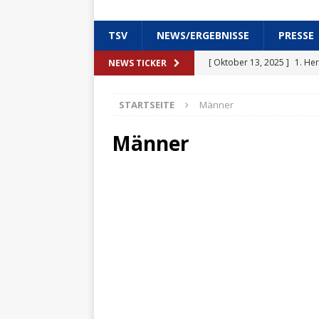
TSV
NEWS/ERGEBNISSE
PRESSE
[ Oktober 13, 2025 ]
1. He
NEWS TICKER
MÄNNER
STARTSEITE
Männer
[ September 15, 2025 ]
Dam
Dortmund
SPIELBERICH
Männer
[ September 15, 2025 ]
2. 
SPIELBERICHT MÄNNER
[ September 15, 2025 ]
Der
SPIELBERICHT MÄNNER
[ September 12, 2025 ]
Tri
SPIELBERICHT MÄNNER
[ Juni 10, 2025 ]
Erhöhung d