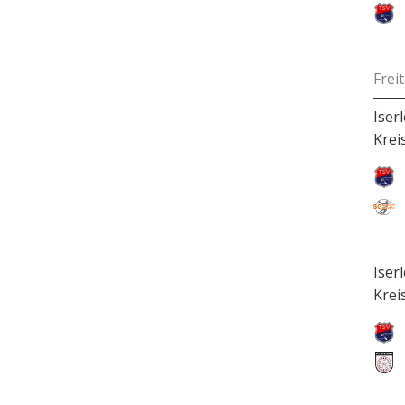
Frei
Iser
Krei
Iser
Krei