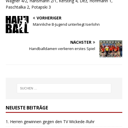
Wagner 4/2, Hansmann 2/1, Kersting 4, Ditz, Hoffmann 1,
Paschtalka 2, Potapski 3
VORHERIGER
Männliche B-Jugend unterliegt Iserlohn
NÄCHSTER
Handballdamen verlieren erstes Spiel
NEUESTE BEITRÄGE
1. Herren gewinnen gegen den TV Wickede-Ruhr