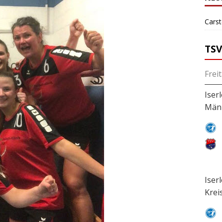
Cars
TSV
Frei
Iser
Män
Iser
Krei