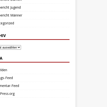
bericht Jugend
bericht Männer
tegorized
HIV
A
lden
ags-Feed
entar-Feed
Press.org