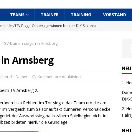
TEAMS
TRAINER
TRAINING
VORSTAND
en des TSV Bigge-Olsberg gewinnen bei der DJK-Saxonia
T DAMEN
TSV-Damen siegen in Arnsberg
Herren des TSV Bigge-Olsberg siegt in Menden-Halingen
in Arnsberg
 TV Westfalia Halingen siegt gegen 1. Herren des TSV
NEU
elbericht Damen
Kommentare deaktiviert
1. H
umphaler Sieg für den TSV Bigge-Olsberg gegen VfS 59 Warstein
beim TV Arnsberg 2.
Dame
DJK-
uveränen Lisa Rebbert im Tor siegte das Team um die am
er Mitgliedsbeiträge
AKTUELLE INFORMATION
2. He
der im Vergleich zum Saisonauftakt dünneren Personaldecke
Halin
geriet der Auswärtssieg nach zähem Spielbeginn nicht in
rren gewinnen gegen den TV Wickede-Ruhr
SPIELBERICHT
bzeit bildeten hierfür die Grundlage.
NEU