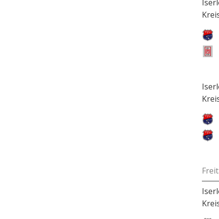
Iser
Krei
Iser
Krei
Frei
Iser
Krei