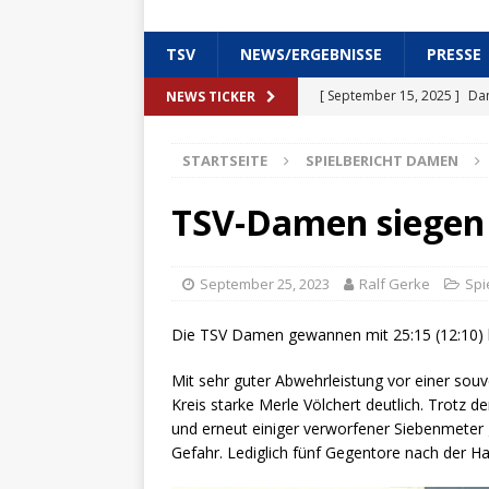
TSV
NEWS/ERGEBNISSE
PRESSE
[ September 15, 2025 ]
Dam
NEWS TICKER
Dortmund
SPIELBERICH
STARTSEITE
SPIELBERICHT DAMEN
[ September 15, 2025 ]
2. 
SPIELBERICHT MÄNNER
TSV-Damen siegen 
[ September 15, 2025 ]
Der
SPIELBERICHT MÄNNER
September 25, 2023
Ralf Gerke
Spi
[ September 12, 2025 ]
Tri
Die TSV Damen gewannen mit 25:15 (12:10) 
SPIELBERICHT MÄNNER
Mit sehr guter Abwehrleistung vor einer so
[ Juni 10, 2025 ]
Erhöhung d
Kreis starke Merle Völchert deutlich. Trotz 
und erneut einiger verworfener Siebenmeter 
[ Oktober 13, 2025 ]
1. He
Gefahr. Lediglich fünf Gegentore nach der Hal
MÄNNER