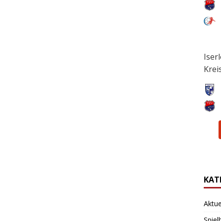
Iser
Krei
KAT
Aktue
Spiel