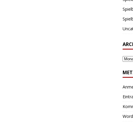
Spiel
Spiel
Unca
ARC
MET
Anme
Eintr
Komm
Word