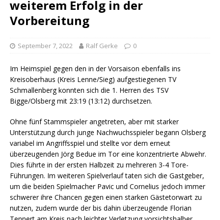
weiterem Erfolg in der
Vorbereitung
September 7, 2022
Ralf Gerke
0
Im Heimspiel gegen den in der Vorsaison ebenfalls ins
Kreisoberhaus (Kreis Lenne/Sieg) aufgestiegenen TV
Schmallenberg konnten sich die 1. Herren des TSV
Bigge/Olsberg mit 23:19 (13:12) durchsetzen.
Ohne fünf Stammspieler angetreten, aber mit starker
Unterstützung durch junge Nachwuchsspieler begann Olsberg
variabel im Angriffsspiel und stellte vor dem erneut
überzeugenden Jörg Bedue im Tor eine konzentrierte Abwehr.
Dies führte in der ersten Halbzeit zu mehreren 3-4 Tore-
Führungen. Im weiteren Spielverlauf taten sich die Gastgeber,
um die beiden Spielmacher Pavic und Cornelius jedoch immer
schwerer ihre Chancen gegen einen starken Gästetorwart zu
nutzen, zudem wurde der bis dahin überzeugende Florian
Tennert am Kreis nach leichter Verletzung vorsichtshalber